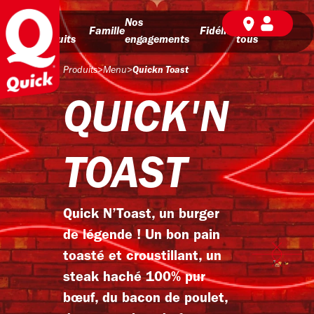
Nos
Nos
BD pour
Famille
Fidélité
produits
engagements
tous
Produits
>
Menu
>
Quickn Toast
QUICK'N
TOAST
Quick N’Toast, un burger
de légende ! Un bon pain
toasté et croustillant, un
steak haché 100% pur
bœuf, du bacon de poulet,