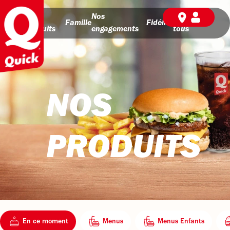
Nos
Nos
BD pour
Famille
Fidélité
produits
engagements
tous
NOS
PRODUITS
En ce moment
Menus
Menus Enfants