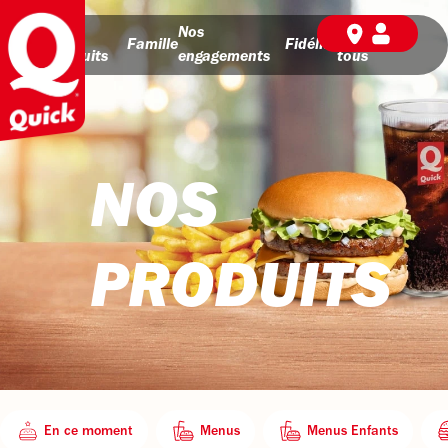
Nos
Nos
BD pour
Famille
Fidélité
produits
engagements
tous
NOS
PRODUITS
En ce moment
Menus
Menus Enfants