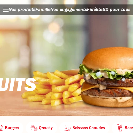
Nos produits
Famille
Nos engagements
Fidélité
BD pour tous
UITS
Burgers
Qrousty
Boissons Chaudes
Bois