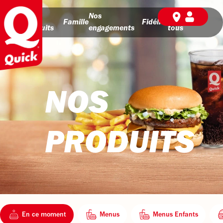
Nos
Nos
BD pour
Famille
Fidélité
produits
engagements
tous
NOS
PRODUITS
En ce moment
Menus
Menus Enfants