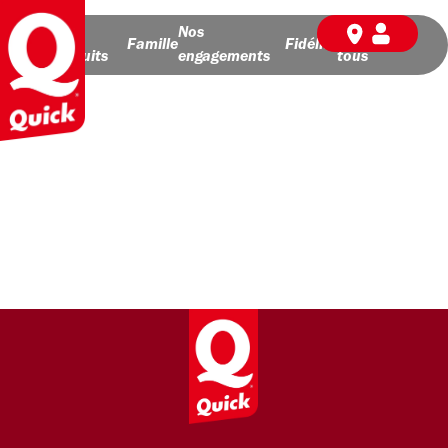
Nos
Nos
BD pour
Famille
Fidélité
produits
engagements
tous