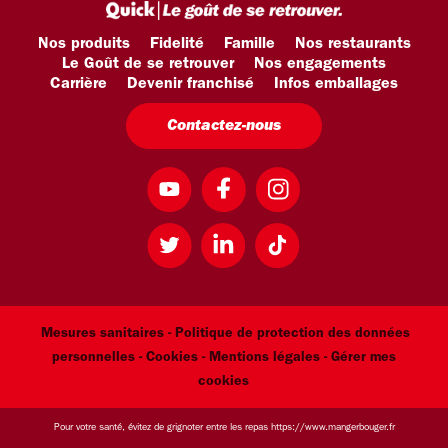
Nos produits
Fidelité
Famille
Nos restaurants
Le Goût de se retrouver
Nos engagements
Carrière
Devenir franchisé
Infos emballages
Contactez-nous
Mesures sanitaires -
Politique de protection des données
personnelles -
Cookies -
Mentions légales
- Gérer mes
cookies
Pour votre santé, évitez de grignoter entre les repas
https://www.mangerbouger.fr