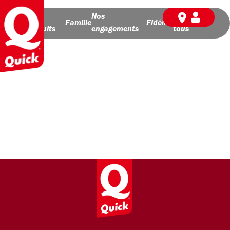
Nos
Nos
BD pour
Famille
Fidélité
produits
engagements
tous