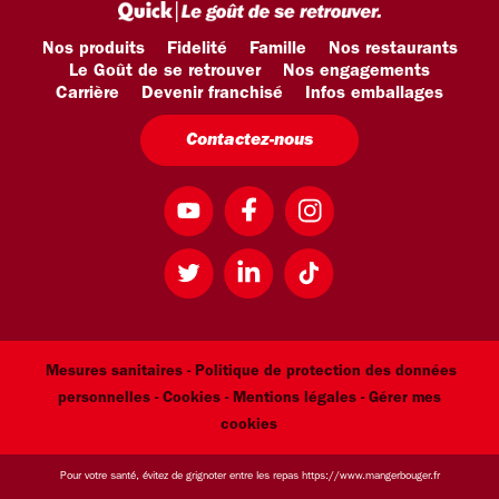
Nos produits
Fidelité
Famille
Nos restaurants
Le Goût de se retrouver
Nos engagements
Carrière
Devenir franchisé
Infos emballages
Contactez-nous
Mesures sanitaires -
Politique de protection des données
personnelles -
Cookies -
Mentions légales
- Gérer mes
cookies
Pour votre santé, évitez de grignoter entre les repas
https://www.mangerbouger.fr