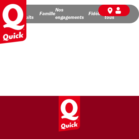
Nos
Nos
BD pour
Famille
Fidélité
produits
engagements
tous