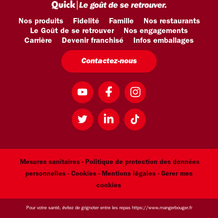
Nos produits
Fidelité
Famille
Nos restaurants
Le Goût de se retrouver
Nos engagements
Carrière
Devenir franchisé
Infos emballages
Contactez-nous
Mesures sanitaires -
Politique de protection des données
personnelles -
Cookies -
Mentions légales
- Gérer mes
cookies
Pour votre santé, évitez de grignoter entre les repas
https://www.mangerbouger.fr