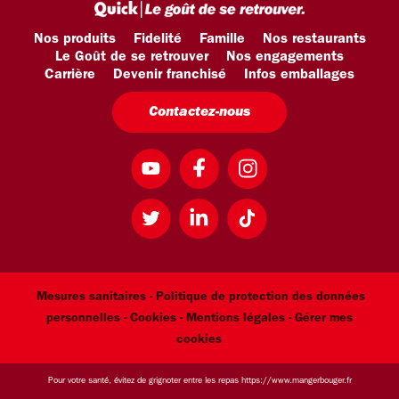
Nos produits
Fidelité
Famille
Nos restaurants
Le Goût de se retrouver
Nos engagements
Carrière
Devenir franchisé
Infos emballages
Contactez-nous
Mesures sanitaires -
Politique de protection des données
personnelles -
Cookies -
Mentions légales
- Gérer mes
cookies
Pour votre santé, évitez de grignoter entre les repas
https://www.mangerbouger.fr