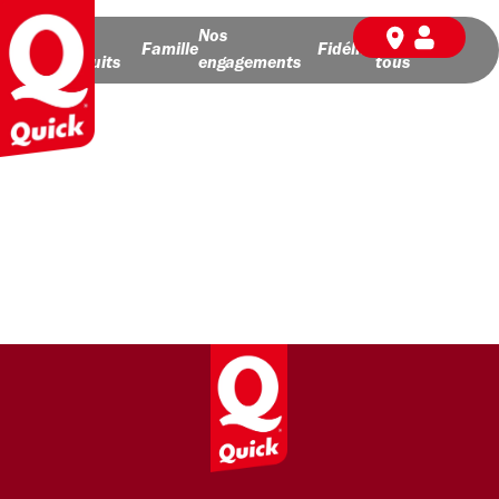
Nos
Nos
BD pour
Famille
Fidélité
produits
engagements
tous