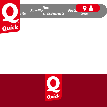
Nos
Nos
BD pour
Famille
Fidélité
produits
engagements
tous