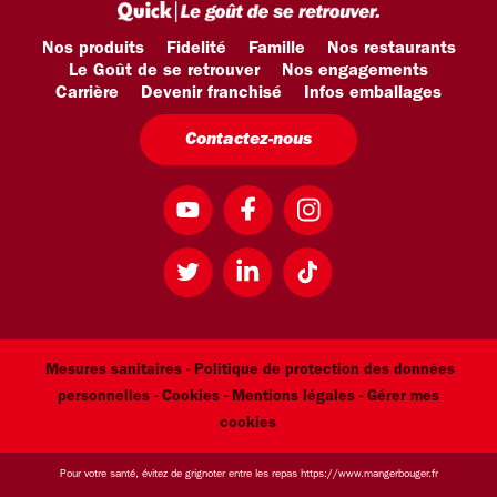
Nos produits
Fidelité
Famille
Nos restaurants
Le Goût de se retrouver
Nos engagements
Carrière
Devenir franchisé
Infos emballages
Contactez-nous
Mesures sanitaires -
Politique de protection des données
personnelles -
Cookies -
Mentions légales
- Gérer mes
cookies
Pour votre santé, évitez de grignoter entre les repas
https://www.mangerbouger.fr