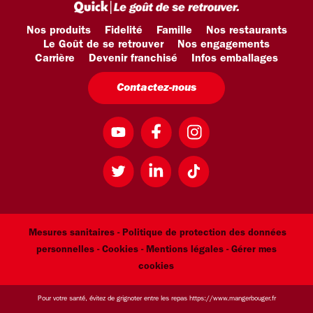
Nos produits
Fidelité
Famille
Nos restaurants
Le Goût de se retrouver
Nos engagements
Carrière
Devenir franchisé
Infos emballages
Contactez-nous
Mesures sanitaires -
Politique de protection des données
personnelles -
Cookies -
Mentions légales
- Gérer mes
cookies
Pour votre santé, évitez de grignoter entre les repas
https://www.mangerbouger.fr