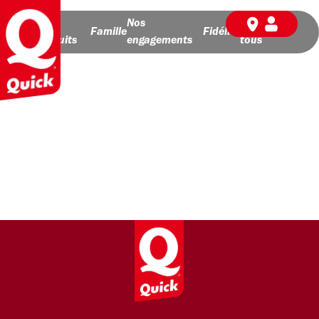
Nos
Nos
BD pour
Famille
Fidélité
produits
engagements
tous