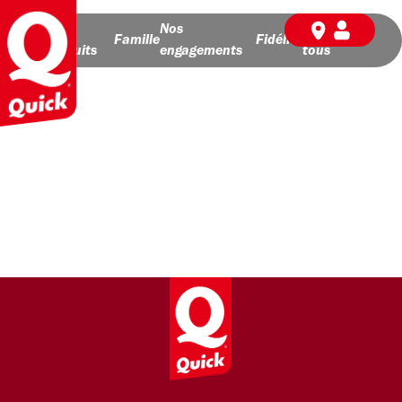
Nos
Nos
BD pour
Famille
Fidélité
produits
engagements
tous