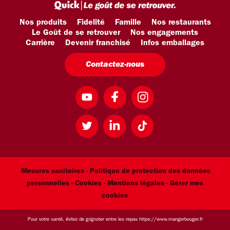
Nos produits
Fidelité
Famille
Nos restaurants
Le Goût de se retrouver
Nos engagements
Carrière
Devenir franchisé
Infos emballages
Contactez-nous
Mesures sanitaires -
Politique de protection des données
personnelles -
Cookies -
Mentions légales
- Gérer mes
cookies
Pour votre santé, évitez de grignoter entre les repas
https://www.mangerbouger.fr