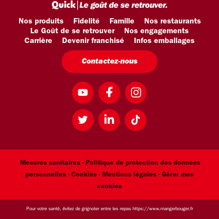
Nos produits
Fidelité
Famille
Nos restaurants
Le Goût de se retrouver
Nos engagements
Carrière
Devenir franchisé
Infos emballages
Contactez-nous
Mesures sanitaires -
Politique de protection des données
personnelles -
Cookies -
Mentions légales
- Gérer mes
cookies
Pour votre santé, évitez de grignoter entre les repas
https://www.mangerbouger.fr