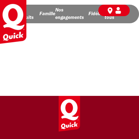
Nos
Nos
BD pour
Famille
Fidélité
produits
engagements
tous