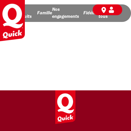
Nos
Nos
BD pour
Famille
Fidélité
produits
engagements
tous