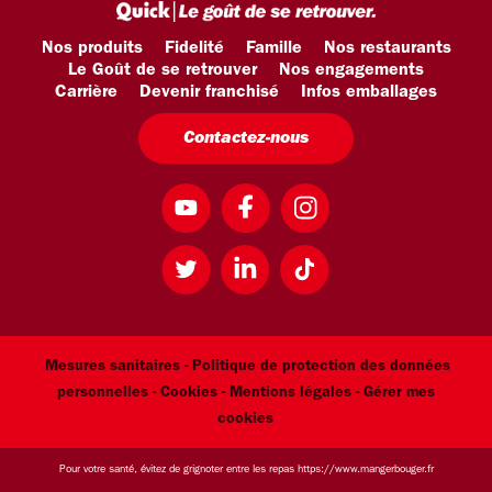
Nos produits
Fidelité
Famille
Nos restaurants
Le Goût de se retrouver
Nos engagements
Carrière
Devenir franchisé
Infos emballages
Contactez-nous
Mesures sanitaires -
Politique de protection des données
personnelles -
Cookies -
Mentions légales
- Gérer mes
cookies
Pour votre santé, évitez de grignoter entre les repas
https://www.mangerbouger.fr