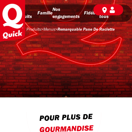
Nos
Nos
BD pour
Famille
Fidélité
produits
engagements
tous
Produits
>
Menus
>
Remarquable Pane De Raclette
POUR PLUS DE
GOURMANDISE