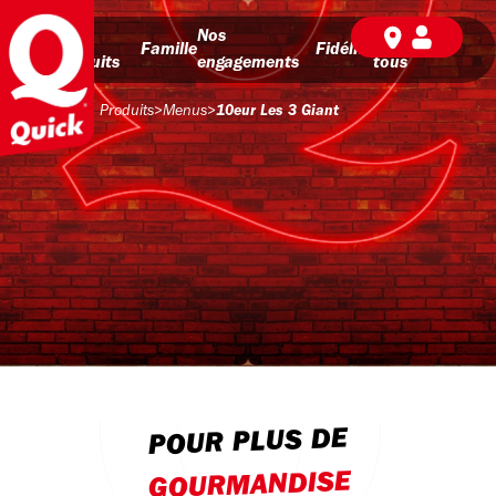
Nos
Nos
BD pour
Famille
Fidélité
produits
engagements
tous
Produits
>
Menus
>
10eur Les 3 Giant
POUR PLUS DE
GOURMANDISE