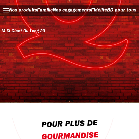
Nos produits
Famille
Nos engagements
Fidélité
BD pour tous
 M Xl Giant Ou Long 20
POUR PLUS DE
GOURMANDISE