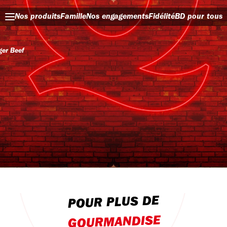
Nos produits
Famille
Nos engagements
Fidélité
BD pour tous
ger Beef
POUR PLUS DE
GOURMANDISE