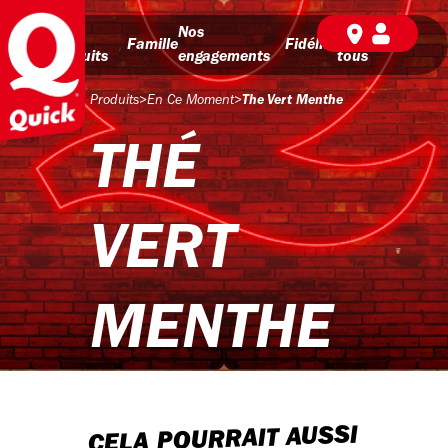
Nos
Nos
BD pour
Famille
Fidélité
produits
engagements
tous
Produits
>
En Ce Moment
>
The Vert Menthe
THÉ
VERT
MENTHE
CELA POURRAIT AUSSI