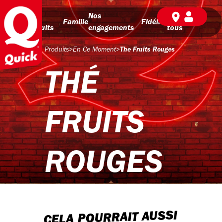
Nos
Nos
BD pour
Famille
Fidélité
produits
engagements
tous
Produits
>
En Ce Moment
>
The Fruits Rouges
THÉ
FRUITS
ROUGES
CELA POURRAIT AUSSI