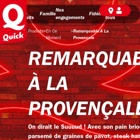
Nos
Nos
BD pour
Famille
Fidélité
produits
engagements
tous
Produits
>
En Ce
>
Remarquable A La
Moment
Provencale
REMARQUA
À LA
PROVENÇAL
On dirait le Suuuud ! Avec son pain bri
parsemé de graines de pavot, steak h