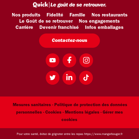
Nos produits
Fidelité
Famille
Nos restaurants
Le Goût de se retrouver
Nos engagements
Carrière
Devenir franchisé
Infos emballages
Contactez-nous
Mesures sanitaires -
Politique de protection des données
personnelles -
Cookies -
Mentions légales
- Gérer mes
cookies
Pour votre santé, évitez de grignoter entre les repas
https://www.mangerbouger.fr