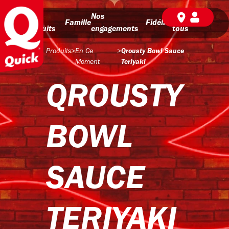
Nos
Nos
BD pour
Famille
Fidélité
produits
engagements
tous
Produits
>
En Ce
>
Qrousty Bowl Sauce
Moment
Teriyaki
QROUSTY
BOWL
SAUCE
TERIYAKI