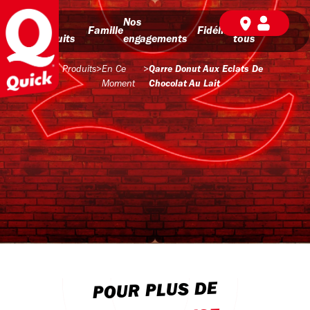
Nos
Nos
BD pour
Famille
Fidélité
produits
engagements
tous
Produits
>
En Ce
>
Qarre Donut Aux Eclats De
Moment
Chocolat Au Lait
POUR PLUS DE