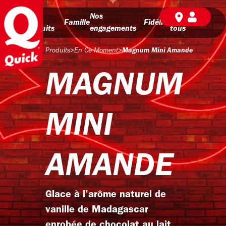
Nos
Nos
BD pour
Famille
Fidélité
produits
engagements
tous
Produits
>
En Ce Moment
>
Magnum Mini Amande
MAGNUM
MINI
AMANDE
Glace à l'arôme naturel de
vanille de Madagascar
enrobée de chocolat au lait