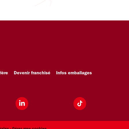
ière
Devenir franchisé
Infos emballages
gales
- Gérer mes cookies