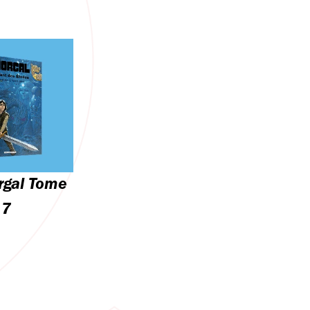
rgal Tome
7