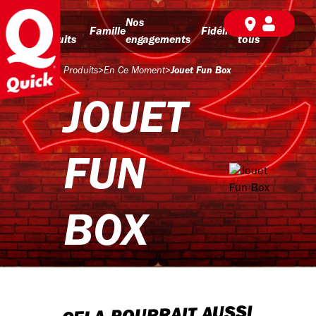
Nos
Nos
BD pour
Famille
Fidélité
produits
engagements
tous
Produits
>
En Ce Moment
>
Jouet Fun Box
JOUET
FUN
BOX