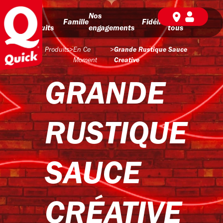
Nos
Nos
BD pour
Famille
Fidélité
produits
engagements
tous
Produits
>
En Ce
>
Grande Rustique Sauce
Moment
Creative
GRANDE
RUSTIQUE
SAUCE
CRÉATIVE