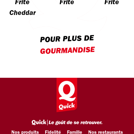
Frite
Frite
Frite
Cheddar
POUR PLUS DE
GOURMANDISE
Nos produits
Fidelité
Famille
Nos restaurants