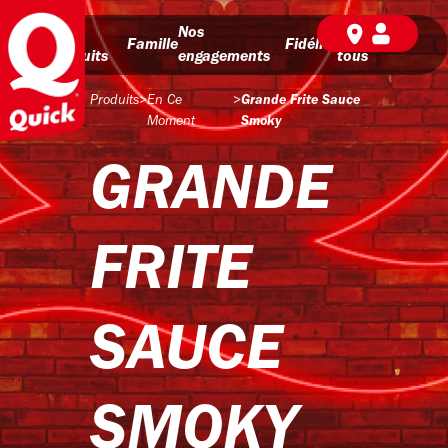
Nos
Nos
BD pour
Famille
Fidélité
produits
engagements
tous
Produits
>
En Ce
>
Grande Frite Sauce
Moment
Smoky
GRANDE
FRITE
SAUCE
SMOKY