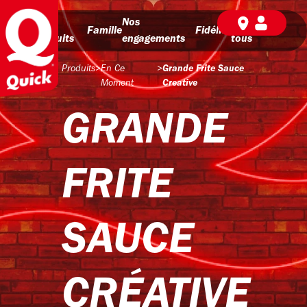
Nos
Nos
BD pour
Famille
Fidélité
produits
engagements
tous
Produits
>
En Ce
>
Grande Frite Sauce
Moment
Creative
GRANDE
FRITE
SAUCE
CRÉATIVE