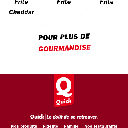
Frite
Frite
Frite
Cheddar
POUR PLUS DE
GOURMANDISE
Nos produits
Fidelité
Famille
Nos restaurants