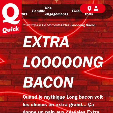
Nos
Nos
BD pour
Famille
Fidélité
produits
engagements
tous
Produits
>
En Ce Moment
>
Extra Looooong Bacon
EXTRA
LOOOOONG
BACON
Quand le mythique Long bacon voit
les choses en extra grand... Ça
donne un pain aux céréales Extra