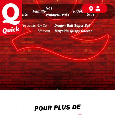
Nos
Nos
BD pour
Famille
Fidélité
produits
engagements
tous
Produits
>
En Ce
>
Dragon Ball Super Buf
Moment
Teriyakin Qrispy Cheese
POUR PLUS DE