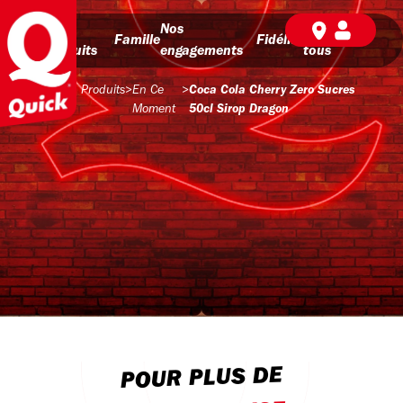
Nos
Nos
BD pour
Famille
Fidélité
produits
engagements
tous
Produits
>
En Ce
>
Coca Cola Cherry Zero Sucres
Moment
50cl Sirop Dragon
POUR PLUS DE