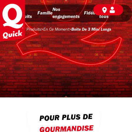
Nos
Nos
BD pour
Famille
Fidélité
produits
engagements
tous
Produits
>
En Ce Moment
>
Boite De 3 Mini Longs
POUR PLUS DE
GOURMANDISE