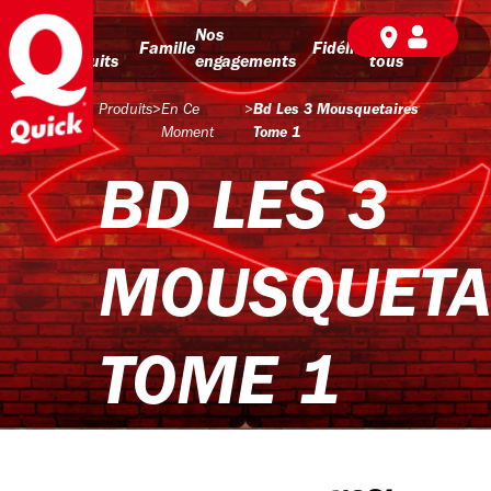
Nos
Nos
BD pour
Famille
Fidélité
produits
engagements
tous
Produits
>
En Ce
>
Bd Les 3 Mousquetaires
Moment
Tome 1
BD LES 3
MOUSQUETA
TOME 1