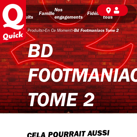
Nos
Nos
BD pour
Famille
Fidélité
produits
engagements
tous
Produits
>
En Ce Moment
>
Bd Footmaniacs Tome 2
BD
FOOTMANIA
TOME 2
CELA POURRAIT AUSSI