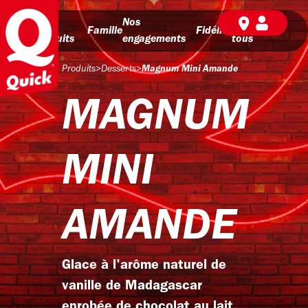
Nos
Nos
BD pour
Famille
Fidélité
produits
engagements
tous
Produits
>
Desserts
>
Magnum Mini Amande
MAGNUM
MINI
AMANDE
Glace à l'arôme naturel de
vanille de Madagascar
enrobée de chocolat au lait