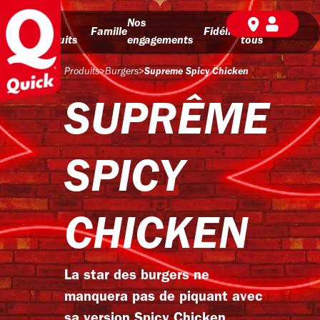
Nos
Nos
BD pour
Famille
Fidélité
produits
engagements
tous
Produits
>
Burgers
>
Supreme Spicy Chicken
SUPRÊME
SPICY
CHICKEN
La star des burgers ne
manquera pas de piquant avec
sa version Spicy Chicken.