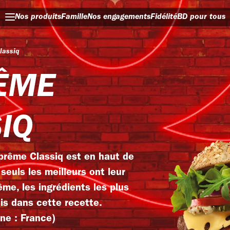
Nos produits
Famille
Nos engagements
Fidélité
BD pour tous
lassiq
ÊME
IQ
prême Classiq est en haut de
 seuls les meilleurs ont leur
me, les ingrédients les plus
is dans cette recette.
ine : France)