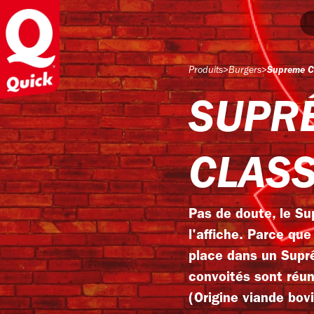
Produits
>
Burgers
>
Supreme C
SUPR
CLASS
Pas de doute, le Su
l'affiche. Parce que
place dans un Suprê
convoités sont réun
(Origine viande bov