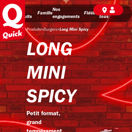
Nos
Nos
BD pour
Famille
Fidélité
produits
engagements
tous
Produits
>
Burgers
>
Long Mini Spicy
LONG
MINI
SPICY
Petit format,
grand
tempérament.