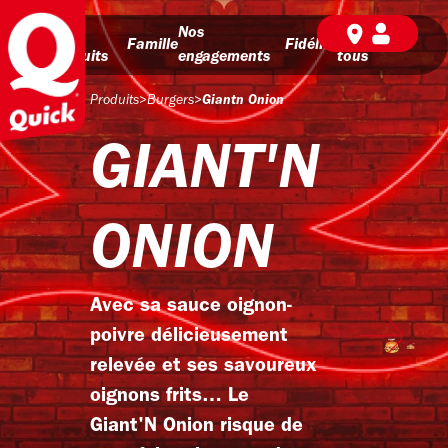
Nos
Nos
BD pour
Famille
Fidélité
produits
engagements
tous
Produits
>
Burgers
>
Giantn Onion
GIANT'N
ONION
Avec sa sauce oignon-
poivre délicieusement
relevée et ses savoureux
oignons frits… Le
Giant'N Onion risque de