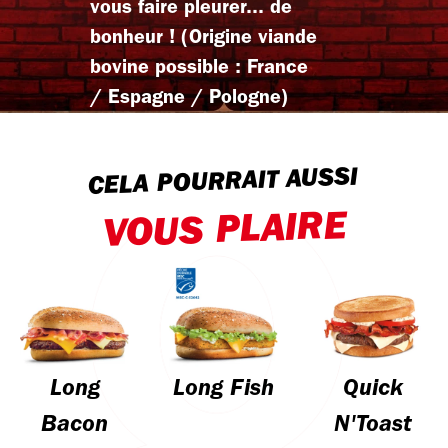
vous faire pleurer... de
bonheur ! (Origine viande
bovine possible : France
/ Espagne / Pologne)
CELA POURRAIT AUSSI
VOUS PLAIRE
Long
Long Fish
Quick
Bacon
N'Toast