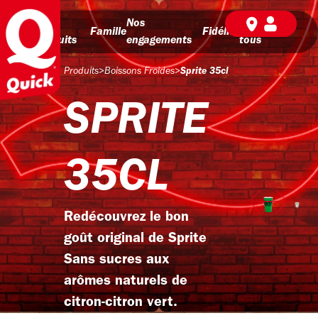
Nos
Nos
BD pour
Famille
Fidélité
produits
engagements
tous
Produits
>
Boissons Froides
>
Sprite 35cl
SPRITE
35CL
Redécouvrez le bon
goût original de Sprite
Sans sucres aux
arômes naturels de
citron-citron vert.