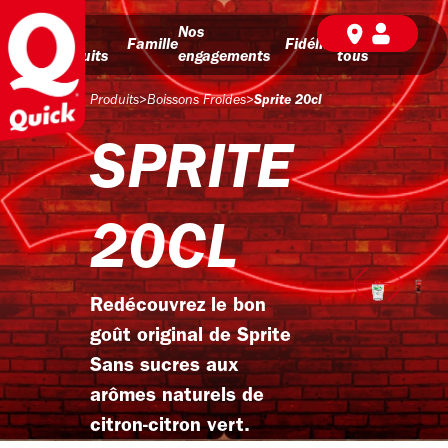
Nos
Nos
BD pour
Famille
Fidélité
produits
engagements
tous
Produits
>
Boissons Froides
>
Sprite 20cl
SPRITE
20CL
Redécouvrez le bon
goût original de Sprite
Sans sucres aux
arômes naturels de
citron-citron vert.