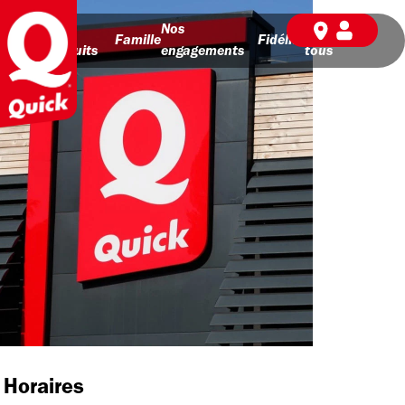
Nos
Nos
BD pour
Famille
Fidélité
produits
engagements
tous
Horaires