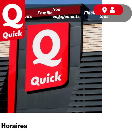
Nos
Nos
BD pour
Famille
Fidélité
produits
engagements
tous
Horaires