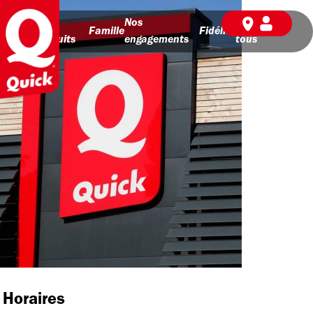
Nos
Nos
BD pour
Famille
Fidélité
produits
engagements
tous
Horaires