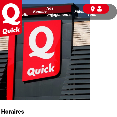
Nos
Nos
BD pour
Famille
Fidélité
produits
engagements
tous
Horaires