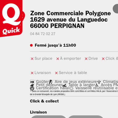
Zone Commerciale Polygone
1629 avenue du Languedoc
66000
PERPIGNAN
04 84 72 02 27
Fermé jusqu'à 11h00
Sur place
À emporter
Drive
Click 
Livraison
Service à table
Goûter
Aire de jeux extérieure
Climatis
Petit déjeuner
Table à langer
Accès P
Certification halal
Vaisselle réutilisable e
* Dans ce restaurant, les viandes proposées sont contrôlées et certifiées HALAL par l'Association R
de la Grande Mosquée de Lyon (ARGML)
Click & collect
Livraison