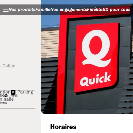
Nos produits
Famille
Nos engagements
Fidélité
BD pour tous
& Collect
ation
Parking
MR
Wifi
n salle
ituelle
Horaires