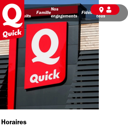
Nos
Nos
BD pour
Famille
Fidélité
produits
engagements
tous
Horaires