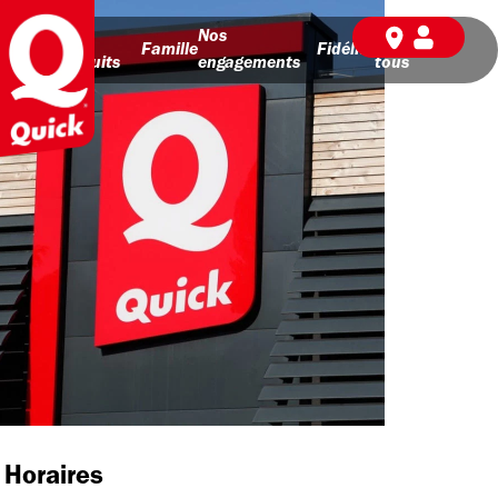
Nos
Nos
BD pour
Famille
Fidélité
produits
engagements
tous
Horaires