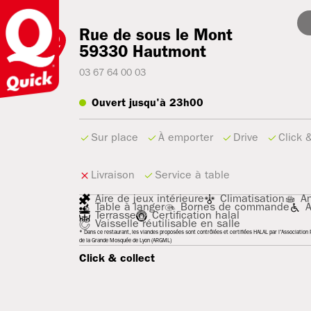
Rue de sous le Mont
59330
Hautmont
03 67 64 00 03
Ouvert jusqu'à 23h00
Sur place
À emporter
Drive
Click 
Livraison
Service à table
Aire de jeux intérieure
Climatisation
An
Table à langer
Bornes de commande
Terrasse
Certification halal
Vaisselle réutilisable en salle
* Dans ce restaurant, les viandes proposées sont contrôlées et certifiées HALAL par l'Association R
de la Grande Mosquée de Lyon (ARGML)
Click & collect