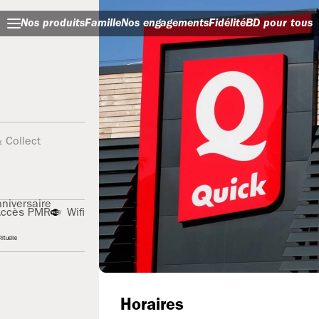
Nos produits
Famille
Nos engagements
Fidélité
BD pour tous
& Collect
niversaire
Accès PMR
Wifi
ituelle
Horaires